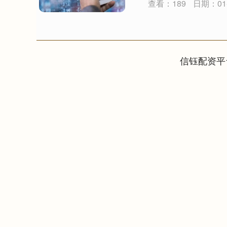
查看：189
日期：01-
信钰配资平
上证指数
3900.35
21.92
0.57%