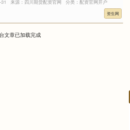
31
来源：四川期货配资官网
分类：配资官网开户
资生网
台文章已加载完成
深证成指
14110.12
沪深3
-34.08
-0.24%