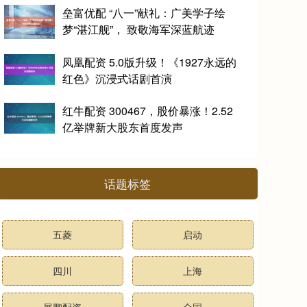
垒富优配 “八一”献礼：广美学子绘
梦“湛江舰”， 致敬海军深蓝航迹
凤凰配资 5.0版升级！《1927永远的
红色》沉浸式话剧首演
红牛配资 300467，股价暴涨！2.52
亿举牌新大股东首度发声
话题标签
五菱
启动
四川
上海
展鹏配资
全国