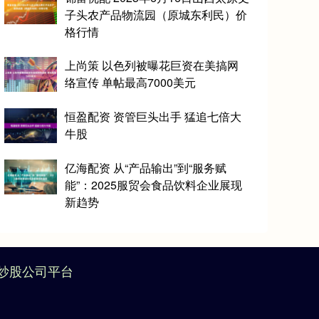
子头农产品物流园（原城东利民）价
格行情
上尚策 以色列被曝花巨资在美搞网
络宣传 单帖最高7000美元
恒盈配资 资管巨头出手 猛追七倍大
牛股
亿海配资 从“产品输出”到“服务赋
能”：2025服贸会食品饮料企业展现
新趋势
炒股公司平台