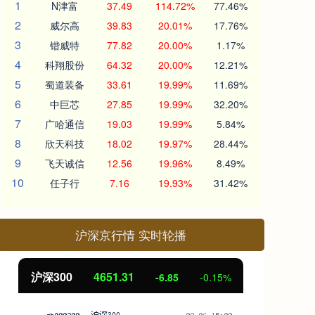
1
N津富
37.49
114.72%
77.46%
2
威尔高
39.83
20.01%
17.76%
3
锴威特
77.82
20.00%
1.17%
4
科翔股份
64.32
20.00%
12.21%
5
蜀道装备
33.61
19.99%
11.69%
6
中巨芯
27.85
19.99%
32.20%
7
广哈通信
19.03
19.99%
5.84%
8
欣天科技
18.02
19.97%
28.44%
9
飞天诚信
12.56
19.96%
8.49%
10
任子行
7.16
19.93%
31.42%
沪深京行情 实时轮播
00
4651.31
北证50
11
-6.85
-0.15%