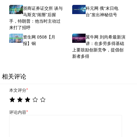
浙商证券证交所 谈与
科元网 俄“末日电
马斯克“闹掰”后握
台”发出神秘信号
手，特朗普：他当时主动过
来打了招呼
资生网 0508【月
翼牛网 刘尚希最新演
报】铜
讲：在多劳多得基础
上要鼓励创新竞争，提倡创
新者多得
相关评论
本文评分
*
评论内容
*