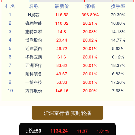
排名
名称
最新价
涨幅
换手率
1
N展芯
116.52
396.89%
79.39%
2
锐翔智能
110.02
20.21%
16.80%
3
志特新材
14.8
20.03%
14.18%
4
博腾股份
20.44
20.02%
14.77%
5
近岸蛋白
46.72
20.01%
5.62%
6
毕得医药
61.6
20.01%
6.12%
7
五洲医疗
83.62
20.01%
18.37%
8
耐科装备
49.67
20.01%
6.83%
9
一博科技
53.33
20.01%
17.26%
10
方邦股份
146.16
20.00%
7.68%
沪深京行情 实时轮播
北证50
1134.24
11.37
1.01%