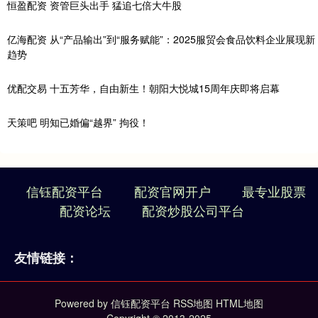
恒盈配资 资管巨头出手 猛追七倍大牛股
亿海配资 从“产品输出”到“服务赋能”：2025服贸会食品饮料企业展现新
趋势
优配交易 十五芳华，自由新生！朝阳大悦城15周年庆即将启幕
天策吧 明知已婚偏“越界” 拘役！
信钰配资平台
配资官网开户
最专业股票
配资论坛
配资炒股公司平台
友情链接：
Powered by
信钰配资平台
RSS地图
HTML地图