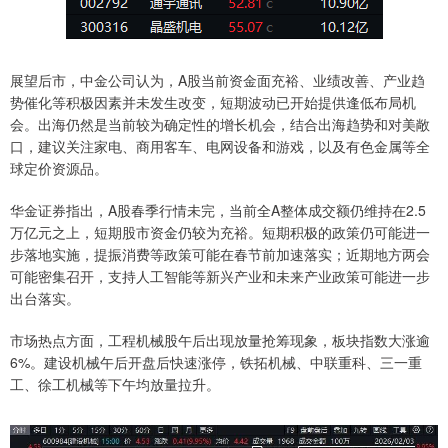
展望后市，中金公司认为，A股当前资金面充裕、业绩改善、产业趋
势催化等积极因素并未发生改变，短期波动已开始提供逢低布局机
会。出海仍然是当前较为确定性的增长机会，结合出海趋势和对美敞
口，建议关注家电、商用客车、电网设备和游戏，以及有色金属等全
球定价资源品。
华金证券指出，A股春季行情未完，当前全A整体成交额仍维持在2.5
万亿元之上，短期股市资金仍较为充裕。短期积极的政策仍可能进一
步落地实施，提振消费等政策可能在春节前加速落实；近期地方两会
可能密集召开，支持人工智能等新兴产业和未来产业政策可能进一步
出台落实。
市场热点方面，工程机械股午后出现放量抢筹现象，板块指数大涨逾
6%。建设机械午后开盘后快速涨停，铁拓机械、中联重科、三一重
工、徐工机械等下午均放量拉升。