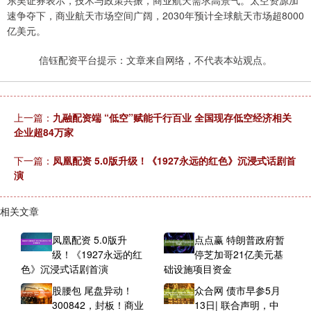
东吴证券表示，技术与政策共振，商业航天需求高景气。太空资源加
速争夺下，商业航天市场空间广阔，2030年预计全球航天市场超8000
亿美元。
信钰配资平台提示：文章来自网络，不代表本站观点。
上一篇：
九融配资端 “低空”赋能千行百业 全国现存低空经济相关
企业超84万家
下一篇：
凤凰配资 5.0版升级！《1927永远的红色》沉浸式话剧首
演
相关文章
凤凰配资 5.0版升
点点赢 特朗普政府暂
级！《1927永远的红
停芝加哥21亿美元基
色》沉浸式话剧首演
础设施项目资金
股腰包 尾盘异动！
众合网 债市早参5月
300842，封板！商业
13日| 联合声明，中