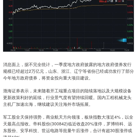
消息面上，据不完全统计，一季度地方政府披露的地方政府债券发行
规模已经超过2万亿元，山东、浙江、辽宁等省份已经成功发行了部分
今年地方政府债券，将资金投向重大项目建设。
渤海证券表示，未来随着开工端重点项目的陆续落地以及大规模设备
更新政策利好的延续，行业景气度有望持续回暖。国内工程机械龙头
主机厂加速出海，继续建议关注海外市场拓展。
军工股全天保持强势，商业航天方向领涨，板块指数大涨近4%，以全
天最高点报收。帝科股份(300842)临近收盘20%涨停，罗博特科、远
东股份、安孚科技、世运电路等批量午后涨停，合计有超30股涨停或
涨超10%。