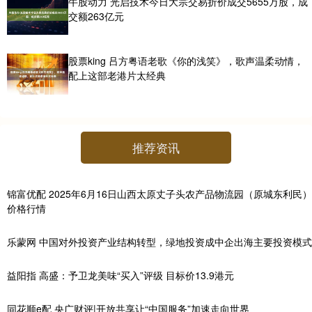
牛股动力 光启技术今日大宗交易折价成交5655万股，成
交额263亿元
股票king 吕方粤语老歌《你的浅笑》，歌声温柔动情，
配上这部老港片太经典
推荐资讯
锦富优配 2025年6月16日山西太原丈子头农产品物流园（原城东利民）
价格行情
乐蒙网 中国对外投资产业结构转型，绿地投资成中企出海主要投资模式
益阳指 高盛：予卫龙美味“买入”评级 目标价13.9港元
同花顺e配 央广财评|开放共享让“中国服务”加速走向世界