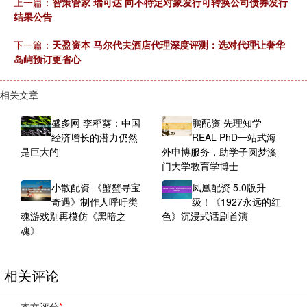
上一篇：
智策管家 瑞可达 向不特定对象发行可转换公司债券发行
结果公告
下一篇：
天盈资本 马尔代夫酒店代理深度评测：选对代理让奢华
岛屿预订更省心
相关文章
盛多网 李稻葵：中国
鹏配资 先理知学
经济增长的潜力仍然
REAL PhD一站式海
是巨大的
外申博服务，助学子圆梦澳
门大学教育学博士
小散配资 《蟹蟹寻宝
凤凰配资 5.0版升
奇遇》制作人呼吁类
级！《1927永远的红
魂游戏别再模仿《黑暗之
色》沉浸式话剧首演
魂》
相关评论
本文评分
*