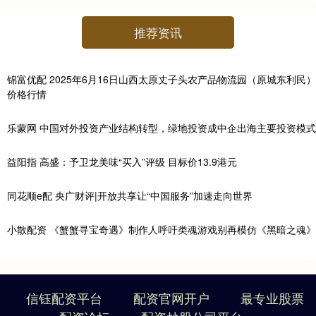
推荐资讯
锦富优配 2025年6月16日山西太原丈子头农产品物流园（原城东利民）
价格行情
乐蒙网 中国对外投资产业结构转型，绿地投资成中企出海主要投资模式
益阳指 高盛：予卫龙美味“买入”评级 目标价13.9港元
同花顺e配 央广财评|开放共享让“中国服务”加速走向世界
小散配资 《蟹蟹寻宝奇遇》制作人呼吁类魂游戏别再模仿《黑暗之魂》
信钰配资平台
配资官网开户
最专业股票