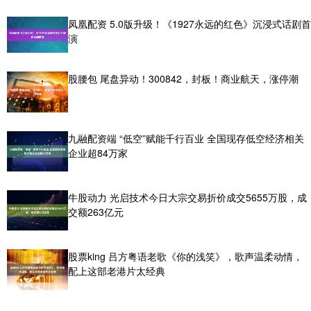
凤凰配资 5.0版升级！《1927永远的红色》沉浸式话剧首
演
股腰包 尾盘异动！300842，封板！商业航天，涨停潮
九融配资端 “低空”赋能千行百业 全国现存低空经济相关
企业超84万家
牛股动力 光启技术今日大宗交易折价成交5655万股，成
交额263亿元
股票king 吕方粤语老歌《你的浅笑》，歌声温柔动情，
配上这部老港片太经典