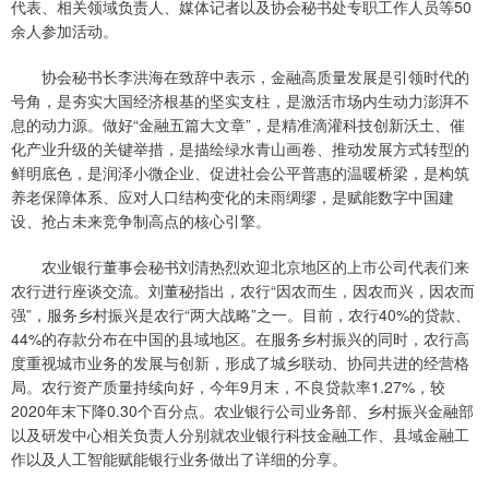
代表、相关领域负责人、媒体记者以及协会秘书处专职工作人员等50
余人参加活动。
协会秘书长李洪海在致辞中表示，金融高质量发展是引领时代的
号角，是夯实大国经济根基的坚实支柱，是激活市场内生动力澎湃不
息的动力源。做好“金融五篇大文章”，是精准滴灌科技创新沃土、催
化产业升级的关键举措，是描绘绿水青山画卷、推动发展方式转型的
鲜明底色，是润泽小微企业、促进社会公平普惠的温暖桥梁，是构筑
养老保障体系、应对人口结构变化的未雨绸缪，是赋能数字中国建
设、抢占未来竞争制高点的核心引擎。
农业银行董事会秘书刘清热烈欢迎北京地区的上市公司代表们来
农行进行座谈交流。刘董秘指出，农行“因农而生，因农而兴，因农而
强”，服务乡村振兴是农行“两大战略”之一。目前，农行40%的贷款、
44%的存款分布在中国的县域地区。在服务乡村振兴的同时，农行高
度重视城市业务的发展与创新，形成了城乡联动、协同共进的经营格
局。农行资产质量持续向好，今年9月末，不良贷款率1.27%，较
2020年末下降0.30个百分点。农业银行公司业务部、乡村振兴金融部
以及研发中心相关负责人分别就农业银行科技金融工作、县域金融工
作以及人工智能赋能银行业务做出了详细的分享。