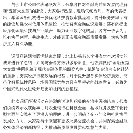
与会上市公司代表踊跃发言，分享各自对金融高质量发展的理解
和“五篇大文章”的建议，大家各抒己见，现场气氛热烈。有的代表提
出，希望金融机构进一步优化科技贷款审批流程，提升服务效率；有
的建议加强农村信用体系建设，推动普惠金融纵深发展；还有的提出
应深化金融科技与产业融合，助力企业数字化转型。各方一致认为，
唯有协同创新、共建生态，才能真正实现金融高质量发展，为实体经
济注入持久动能。
调研座谈活动圆满结束之际，北上协秘书长李洪海对本次活动的
成果进行了总结，并向与会各方致以诚挚谢意。他强调做好“金融五篇
大文章”共同构筑了现代金融体系的四梁八柱，疏通资金流向实体经济
的血脉，夯实经济行稳致远的根基，对于提升服务实体经济质效、防
范化解系统性风险、增强国际竞争力具有里程碑的战略意义，必将为
中国式现代化巨轮开启更加壮阔的新征程。
此次调研座谈活动在热烈的讨论和积极的交流中圆满结束，代表
们纷纷表示收获颇丰，对农业银行在科技金融、县域服务及数字化转
型方面的实践有了更深入的理解，进一步明确了企业与金融机构协同
发展的方向。大家期待未来能有更多此类交流机会，共同探索金融服
务实体经济的新路径，为推动高质量发展贡献智慧与力量。