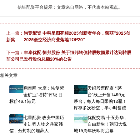
信钰配资平台提示：文章来自网络，不代表本站观点。
上一篇：
尚竞配资 中科星图亮相2025创新者年会，荣获“2025创
新奖——2025低空经济商业落地TOP20”
下一篇：
丰泰优配 恒邦股份 关于恒邦转债转股数额累计达到转股
前公司已发行股份总额20%的公告
相关文章
启泰网 大摩：恢复紫
天织股票配资 “i茅
金矿业“增持”评级 目
台”线上开售1499元
标价46.1港元
茅台，每人每日限购12瓶！
库存多次秒空，半小时售罄
七星配资 改变中国历
优配交易 十五芳华，
史进程人物之兵家韩
自由新生！朝阳大悦
信，分封制的埋葬人
城15周年庆即将启幕